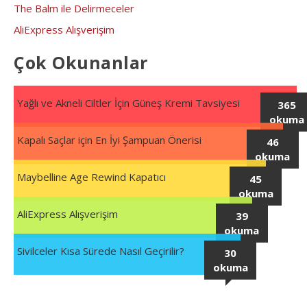
The Balm ile Delirmeceler
AliExpress Alışverişim
Çok Okunanlar
Yağlı ve Akneli Ciltler İçin Güneş Kremi Tavsiyesi
365
okuma
Kapalı Saçlar için En İyi Şampuan Önerisi
46
okuma
Maybelline Age Rewind Kapatıcı
45
okuma
AliExpress Alışverişim
39
okuma
Sivilceler Kısa Sürede Nasıl Geçirilir?
30
okuma