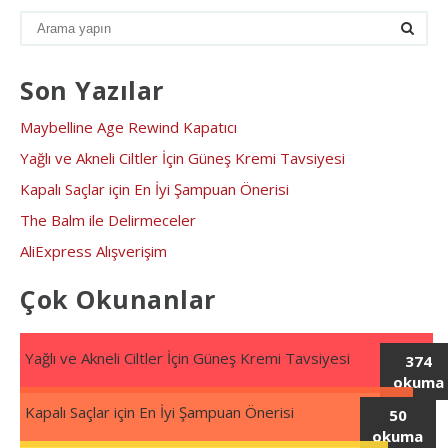
Son Yazılar
Maybelline Age Rewind Kapatıcı
Yağlı ve Akneli Ciltler İçin Güneş Kremi Tavsiyesi
Kapalı Saçlar için En İyi Şampuan Önerisi
The Balm ile Delirmeceler
AliExpress Alışverişim
Çok Okunanlar
Yağlı ve Akneli Ciltler İçin Güneş Kremi Tavsiyesi
374
okuma
Kapalı Saçlar için En İyi Şampuan Önerisi
50
okuma