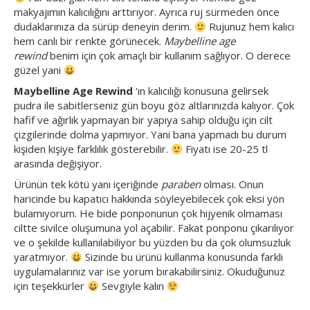
makyajımın kalıcılığını arttırıyor. Ayrıca ruj sürmeden önce
dudaklarınıza da sürüp deneyin derim.
Rujunuz hem kalıcı
hem canlı bir renkte görünecek.
Maybelline age
rewind
benim için çok amaçlı bir kullanım sağlıyor. O derece
güzel yani
Maybelline Age Rewind
‘ın kalıcılığı konusuna gelirsek
pudra ile sabitlerseniz gün boyu göz altlarınızda kalıyor. Çok
hafif ve ağırlık yapmayan bir yapıya sahip olduğu için cilt
çizgilerinde dolma yapmıyor. Yani bana yapmadı bu durum
kişiden kişiye farklılık gösterebilir.
Fiyatı ise 20-25 tl
arasında değişiyor.
Ürünün tek kötü yanı içeriğinde
paraben
olması. Onun
haricinde bu kapatıcı hakkında söyleyebilecek çok eksi yön
bulamıyorum. He bide ponponunun çok hijyenik olmaması
ciltte sivilce oluşumuna yol açabilir. Fakat ponponu çıkarılıyor
ve o şekilde kullanılabiliyor bu yüzden bu da çok olumsuzluk
yaratmıyor.
Sizinde bu ürünü kullanma konusunda farklı
uygulamalarınız var ise yorum bırakabilirsiniz. Okuduğunuz
için teşekkürler
Sevgiyle kalın