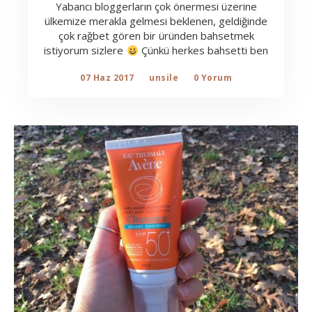
Yabancı bloggerların çok önermesi üzerine
ülkemize merakla gelmesi beklenen, geldiğinde
çok rağbet gören bir üründen bahsetmek
istiyorum sizlere
Çünkü herkes bahsetti ben
07 Haz 2017
unsile
0 Yorum